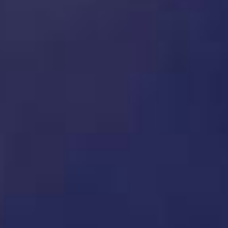
Other
News
Case history
CONTATTI
Area Riservata
Lingua
Italiano
English
Türkçe
Español