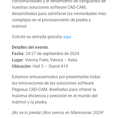
funcionalidades y el rendimiento de vanguardia de
nuestras soluciones software CAD-CAM,
desarrolladas para satisfacer las necesidades más
complejas en el procesamiento de piedra y
Home
mármol.
Quien somos
Solicite su entrada gratuita
aquí
Detalles del evento
:
Software
Fecha
: 24-27 de septiembre de 2024
Lugar
: Verona Fiere, Verona – Italia
Stone
Ubicación
: Hall 3 – Stand A19
Estamos entusiasmados por presentarles todas
Wood
las innovaciones de las soluciones software
Pegasus CAD-CAM, diseñadas para ofrecer la
Mech
máxima eficiencia y precisión en el mundo del
mármol y la piedra.
Other
¡No se lo pierda! ¡Nos vemos en Marmomac 2024!