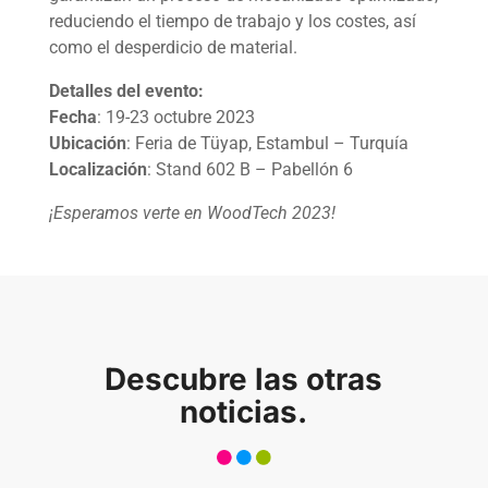
reduciendo el tiempo de trabajo y los costes, así
Home
como el desperdicio de material.
Quien somos
Detalles del evento:
Fecha
: 19-23 octubre 2023
Software
Ubicación
: Feria de Tüyap, Estambul – Turquía
Localización
: Stand 602 B – Pabellón 6
Stone
¡Esperamos verte en WoodTech 2023!
Wood
Mech
Descubre las otras
Other
noticias.
Noticias