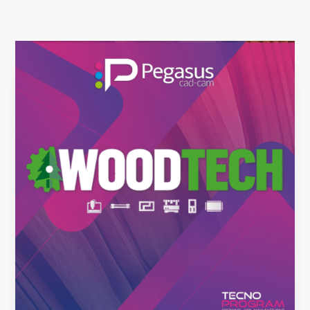
Case history
CONTACTOS
Área reservada
Lenguas
Italiano
English
Türkçe
Español