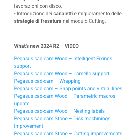
Other
lavorazioni con disco.
• Introduzione dei
canaletti
e miglioramento delle
News
strategie di fresatura
nel modulo Cutting.
Case history
What’s new 2024 R2 – VIDEO
CONTATTI
Pegasus cad-cam Wood – Intelligent Fixings
support
Pegasus cad-cam Wood – Lamello support
Pegasus cad-cam – Wrapping
Pegasus cad-cam – Snap points and virtual lines
Area Riservata
Lingua
Italiano
English
Türkçe
Español
Pegasus cad-cam Wood – Parametric macros
update
Pegasus cad-cam Wood – Nesting labels
Pegasus cad-cam Stone – Disk machinings
improvement
Pegasus cad-cam Stone – Cutting improvements