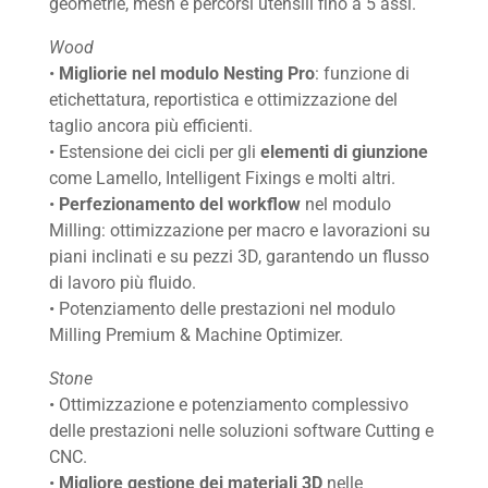
geometrie, mesh e percorsi utensili fino a 5 assi.
Wood
•
Migliorie nel modulo Nesting Pro
: funzione di
etichettatura, reportistica e ottimizzazione del
taglio ancora più efficienti.
Home
• Estensione dei cicli per gli
elementi di giunzione
come Lamello, Intelligent Fixings e molti altri.
Chi siamo
•
Perfezionamento del workflow
nel modulo
Milling: ottimizzazione per macro e lavorazioni su
Software
piani inclinati e su pezzi 3D, garantendo un flusso
di lavoro più fluido.
• Potenziamento delle prestazioni nel modulo
Stone
Milling Premium & Machine Optimizer.
Wood
Stone
• Ottimizzazione e potenziamento complessivo
Mech
delle prestazioni nelle soluzioni software Cutting e
CNC.
•
Migliore gestione dei materiali 3D
nelle