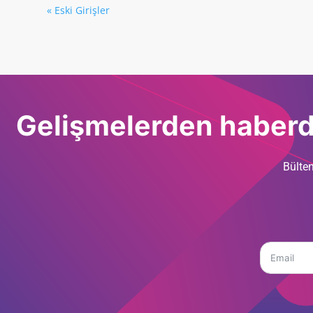
« Eski Girişler
Gelişmelerden haberda
Bülten