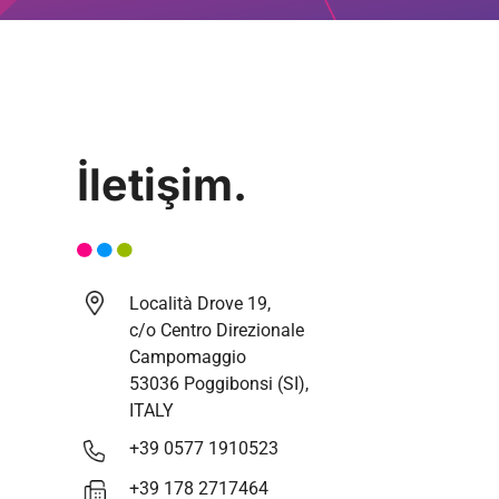
İletişim.
Località Drove 19,
c/o Centro Direzionale
Campomaggio
53036 Poggibonsi (SI),
ITALY
+39 0577 1910523
+39 178 2717464