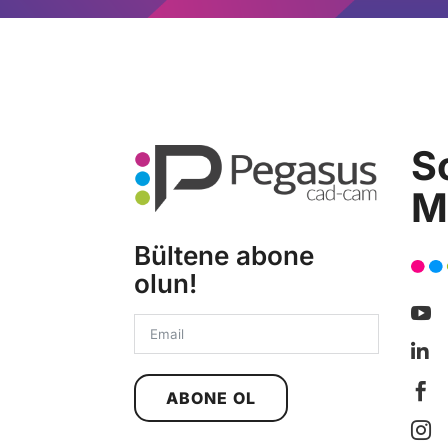
S
M
Bültene abone
olun!



ABONE OL
