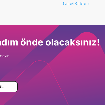
Sonraki Girişler »
adım önde olacaksınız!
rmayın.
OL