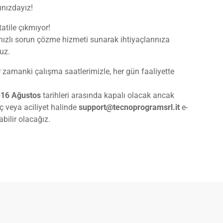
nızdayız!
tatile çıkmıyor!
e hızlı sorun çözme hizmeti sunarak ihtiyaçlarınıza
uz.
 zamanki çalışma saatlerimizle, her gün faaliyette
-16 Ağustos
tarihleri arasında kapalı olacak ancak
ç veya aciliyet halinde
support@tecnoprogramsrl.it
e-
bilir olacağız.