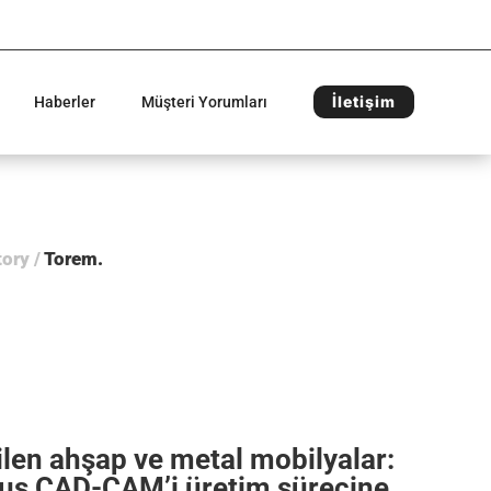
İletişim
Haberler
Müşteri Yorumları
tory
/
Torem
tilen ahşap ve metal mobilyalar:
us CAD-CAM’i üretim sürecine