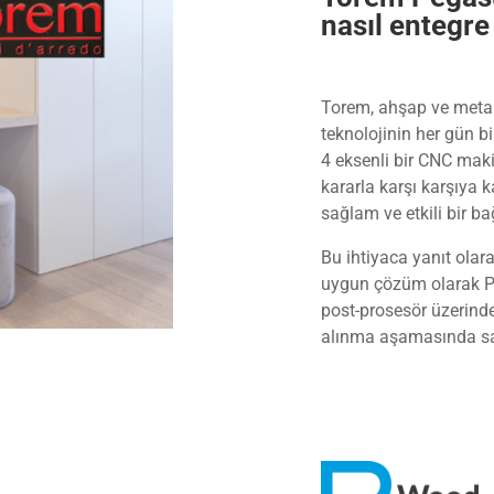
nasıl entegre 
Torem, ahşap ve metald
teknolojinin her gün bir
4 eksenli bir CNC makin
kararla karşı karşıya 
sağlam ve etkili bir b
Bu ihtiyaca yanıt olar
uygun çözüm olarak Pe
post-prosesör üzerind
alınma aşamasında sağ