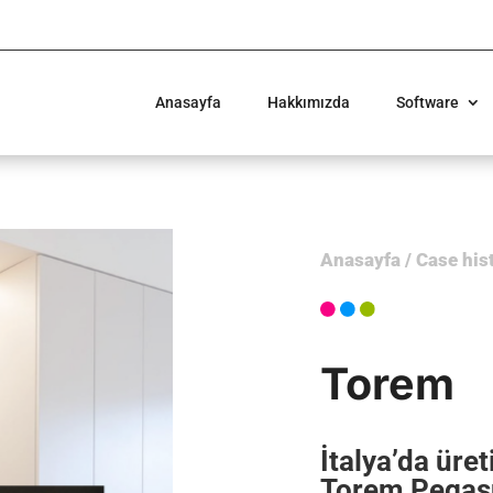
Anasayfa
Hakkımızda
Software
Anasayfa
/
Case his
Torem
İtalya’da üre
Torem Pegas