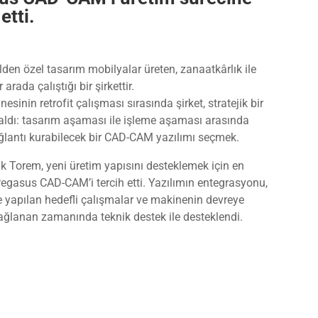
etti.
en özel tasarım mobilyalar üreten, zanaatkârlık ile
 arada çalıştığı bir şirkettir.
esinin retrofit çalışması sırasında şirket, stratejik bir
kaldı: tasarım aşaması ile işleme aşaması arasında
ağlantı kurabilecek bir CAD-CAM yazılımı seçmek.
ak Torem, yeni üretim yapısını desteklemek için en
gasus CAD-CAM’i tercih etti. Yazılımın entegrasyonu,
e yapılan hedefli çalışmalar ve makinenin devreye
lanan zamanında teknik destek ile desteklendi.