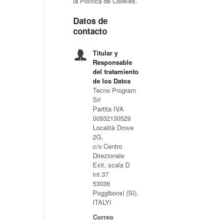
la Política de Cookies.
Datos de
contacto
Titular y
Responsable
del tratamiento
de los Datos
Tecno Program
Srl
Partita IVA
00932130529
Località Drove
2G,
c/o Centro
Direzionale
Exit, scala D
int.37
53036
Poggibonsi (SI),
ITALYI
Correo