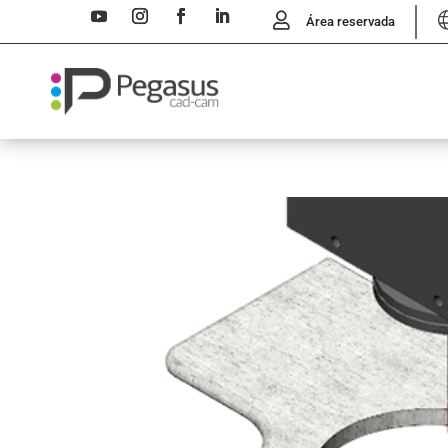
Área reservada
por
Martina Falagiani
|
May 15, 2026
E
Rotary